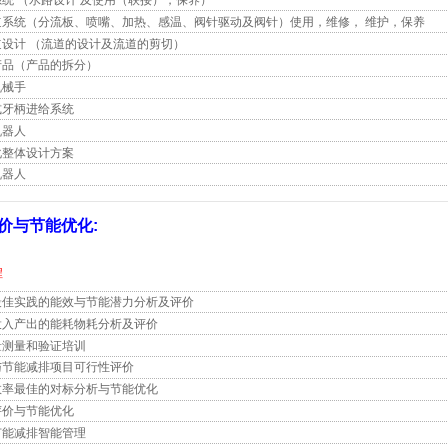
统 （水路设计 及使用（联接），保养）
道系统（分流板、喷嘴、加热、感温、阀针驱动及阀针）使用，维修， 维护，保养
道设计 （流道的设计及流道的剪切）
产品（产品的拆分）
机械手
式牙柄进给系统
机器人
化整体设计方案
机器人
价与节能优化:
程
最佳实践的能效与节能潜力分析及评价
投入产出的能耗物耗分析及评价
量测量和验证培训
与节能减排项目可行性评价
效率最佳的对标分析与节能优化
评价与节能优化
节能减排智能管理