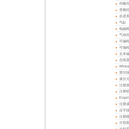
伺服
变频
步进
气缸
电磁
气动
可编
可编
文本
总线
Winp
烫印
液压
注塑
注塑
Eng
注塑
压字
注塑
分型