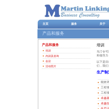
主页
服务
关于
产品和服务
产品和服务
培训
培训
马汀令可
和领导力
内训及咨询
会议
以下是目
们，我们
活动照片
生产制
能效
工程
工程
卓越
卓越
生产