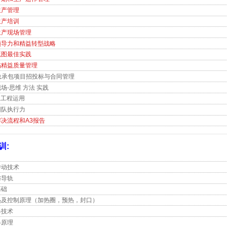
生产管理
生产培训
生产现场管理
领导力和精益转型战略
流图最佳实践
陷精益质量管理
总承包项目招投标与合同管理
场-思维 方法 实践
业工程运用
团队执行力
决流程和A3报告
训:
传动技术
与导轨
基础
热及控制原理（加热圈，预热，封口）
器技术
器原理