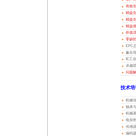
有效
精益
精益
精益
价值
零缺
EPC
赢在现
IE工
卓越
问题解
技术培
机械
轴承
机械
电加
传感
编码