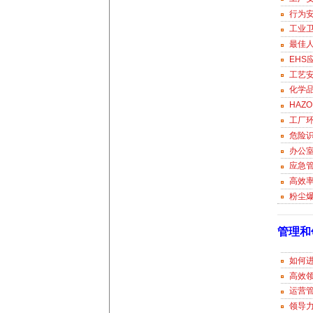
行为
工业
最佳
EHS
工艺
化学
HAZ
工厂
危险
办公
应急
高效率
粉尘
管理和
如何进
高效
运营
领导力