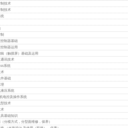
控制技术
控制技术
系统
阀
控制
程控制器基础
程控制器运用
编辑（触摸屏）基础及运用
及通讯技术
ass系统
技术
元件基础
原理
机液压系统
el机电控及操作系统
成型技术
技术
模具基础知识
面（分模方式，分型面维修，保养）