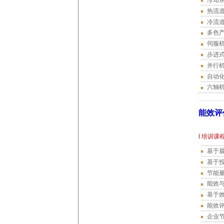
冷却系
热流
冷流
多色
伺服
步进
并行
自动
六轴
能效评
I 培训课
基于
基于
节能
能效
基于
能效
企业