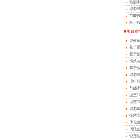
能源
能源
节能
基于
II 项目
能效
基于
基于
能效
基于
能源
现行
节能
温室
温室
能源
技术
优化
清洁
设定