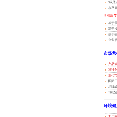
“碳足
水及
III 能
基于
基于
基于
企业
市场营
产品
通过
现代
国际
品牌
TRI
环境健
工厂