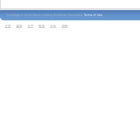
Copyright © 2018 Martin Linking Business Consulting
Terms of Use
主页
服务
关于
联系
合作
招聘